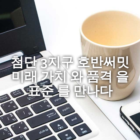
첨단 3지구 호반써밋
미래 가치 와 품격 을
표준 를 만나다